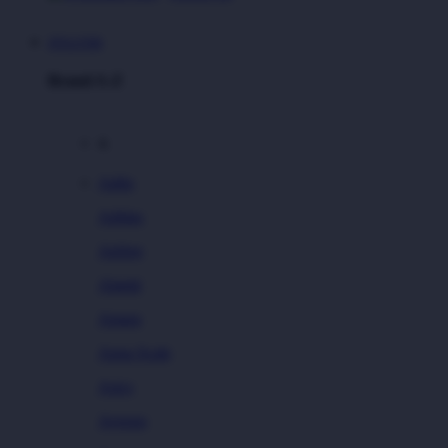
JPSLOT88
Brand A-Z
A
Addo
Adidas
Airfree
Alamii
Amara
Aqua Scale
Asics
Aveeno