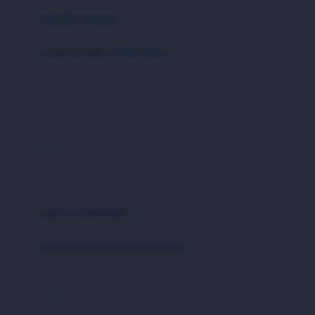
Buggygear
pakaian renang
Bumkins
anak laki-laki (18bln-8thn)
C
atasan
Cetaphil
bawahan
Chicco
setelan
Childlife
jaket
Clevamama
pakaian dalam
Cocolatte
Cottonseeds
pakaian ibu hamil
Cozy N Safe
anak perempuan (18bln-8thn)
Crane
atasan
Cybex
bawahan
D