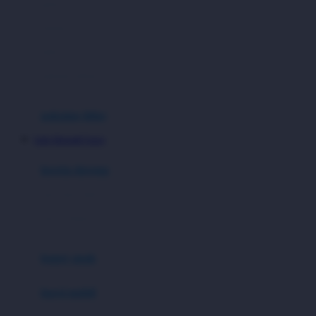
gaun
Dae Organics
setelan
Docare
jaket
Doona
pakaian dalam
Down To Earth
Drew
pakaian tidur
Dr. Brown's
Link Alternatif Gacor
E
kereta dorong
ELC
bayi baru lahir
Ergobaby
usia 6 bulan+
Expert Care
koper anak
Ezyroller
kursi mobil
F