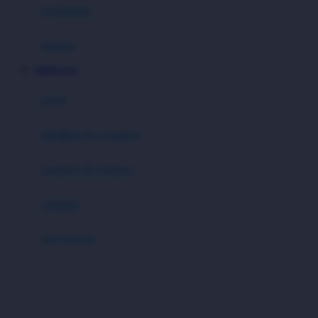
perabotan
Happy Tummy
Hauck
matras
Havaianas
Slot88 Gacor
Hegen
botol
Hot Wheels
sterilizer & warmers
Hybrid
soothers & teethers
I
Inlacta DHA
celemek
Interlac
alat makan
Ivenet
cangkir
J
piring & mangkuk
Jack N Jill
sendok & garpu