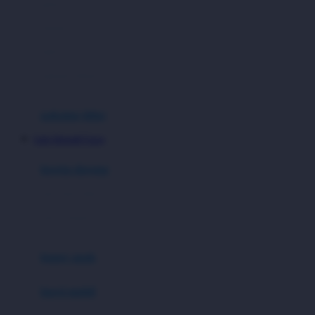
gaun
Dae Organics
setelan
Docare
jaket
Doona
pakaian dalam
Down To Earth
Drew
pakaian tidur
Dr. Brown's
Link Alternatif Gacor
E
kereta dorong
ELC
bayi baru lahir
Ergobaby
usia 6 bulan+
Expert Care
koper anak
Ezyroller
kursi mobil
F