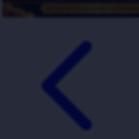
X
Xootz
Y
Yamatoya
Z
Zaxy
Zoggs
0-9
4Moms
59S