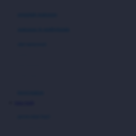
Joie
pengolah makanan
Joolz
Jujube
makanan & multivitamin
K
alat menyusui
Kiddycuts
pompa asi
Kumon
penyimpanan asi
L
cooler bags
Leapfrog
kursi makan
Leclerc
Daftar Slot88
Lee Vierra
Lillebaby
perawatan bayi
Little Bird Told Me
perawatan kulit
Little Miss Janis