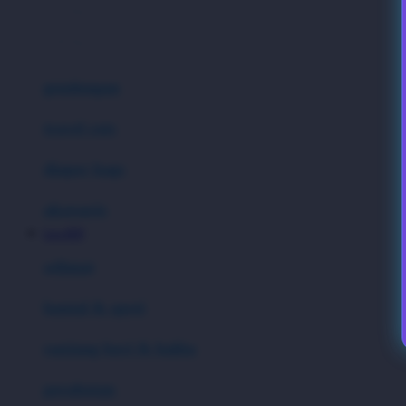
0-13 Kg
0-36 Kg
gendongan
travel cots
diaper bags
aksesoris
Live RTP
selimut
bantal & sprei
ranjang bayi & balita
perabotan