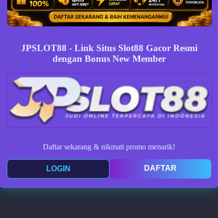
JPSLOT88 - Link Situs Slot88 Gacor Resmi
dengan Bonus New Member
Daftar sekarang & nikmati promo menarik!
DAFTAR
LOGIN