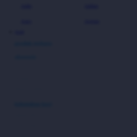
Addo
Adidas
Asics
Aveeno
Slot88
produk terbaru
aksesoris
tas
kacamata
aksesoris rambut
kebutuhan bayi
pakaian tidur
set & terusan
piyama