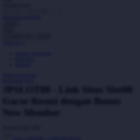
O
Pencarian Lanjutan
Oh Ma Grain
cancel
Okiedog
Cari
cancel
P
Akun Saya
Masuk / buat akun
Peachy
buat akun
Phil & Ted's
Bantuan
Philips Avent
Daftar Keinginan
Keranjang Saya
Pigeon
JPSLOT88 - Link Situs Slot88
Playgro
Gacor Resmi dengan Bonus
Poled Global
New Member
Ponycycle
Serendah
Rp 5.000
Puma
Earn
1.000.000
-
5.000.000
Bonus
Pureats