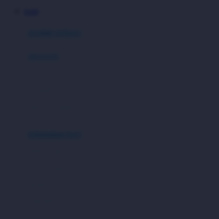
Awan
Slot88
Azetabio
produk terbaru
B
aksesoris
Baabaasheepz
tas
Babiators
kacamata
Baby Dove
aksesoris rambut
Baby Jogger
Baby Rovega
kebutuhan bayi
Babybee
pakaian tidur
Banana Boat
set & terusan
Banz
piyama
Barbie
bodysuits
Beaba