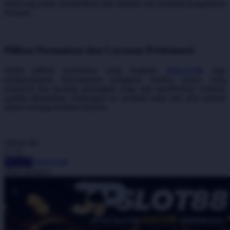
dirancang untuk memberikan nilai tambah saat memulai pengalaman
bermain.
Squishmallows
Starbooks
Stick-O
Pilihan Permainan dan Layanan Profesional
Stokke
Selain pilihan permainan yang lengkap,
JPSLOT88
juga
mengutamakan kenyamanan pengguna melalui sistem yang
Sudocrem
responsif dan layanan pelanggan yang siap memberikan bantuan
apabila dibutuhkan. Dukungan ini menjadi salah satu nilai tambah
Sumimo
dalam menjaga kualitas layanan.
Sunnylife
Sun-Staches
choose qty
Swimava
DAFTAR
LOGIN
Share product:
T
Tommee Tippee
Trunki
Tutti Bambini