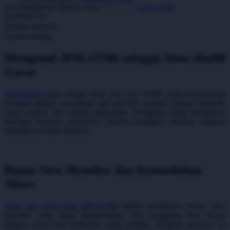
Use Installment Options from
.
Laarn more
Available for :
Q
home delivery
store pickup
QV Baby
Mengenal JPSLOT88 sebagai Situs Slot88
R
Gacor
Real Shades
JPSLOT88
hadir sebagai salah satu situs Slot88 yang menawarkan
Red Castle
beragam pilihan permainan dari provider populer dengan tampilan
yang modern dan mudah digunakan. Pengguna dapat mengakses
Ribbon Madness
berbagai kategori permainan melalui perangkat desktop maupun
smartphone tanpa kendala.
S
Sebamed
Bonus New Member dan Kemudahan
Silver Cross
Akses
Simply Idea
Salah satu daya tarik JPSLOT88
adalah tersedianya bonus New
Skip Hop
Member yang dapat dimanfaatkan oleh pengguna baru sesuai
dengan syarat dan ketentuan yang berlaku. Program promosi ini
Spectra