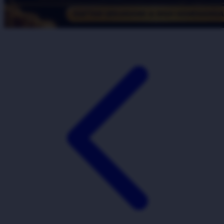
X
Xootz
Y
Yamatoya
Z
Zaxy
Zoggs
0-9
4Moms
59S