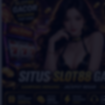
Twistshake
TY Toys
U
V
Veja
Vitaflow
Vtech
W
Waterland
Wellness