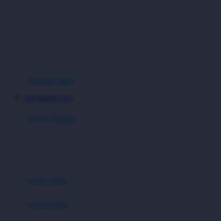
gaun
Dae Organics
setelan
Docare
jaket
Doona
pakaian dalam
Down To Earth
Drew
pakaian tidur
Dr. Brown's
Link Alternatif Gacor
E
kereta dorong
ELC
bayi baru lahir
Ergobaby
usia 6 bulan+
Expert Care
koper anak
Ezyroller
kursi mobil
F