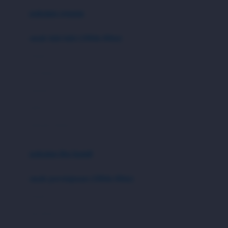
Buggygear
pakaian renang
Bumkins
anak laki-laki (18bln-8thn)
C
atasan
Cetaphil
bawahan
Chicco
setelan
Childlife
jaket
Clevamama
pakaian dalam
Cocolatte
Cottonseeds
pakaian ibu hamil
Cozy N Safe
anak perempuan (18bln-8thn)
Crane
atasan
Cybex
bawahan
D