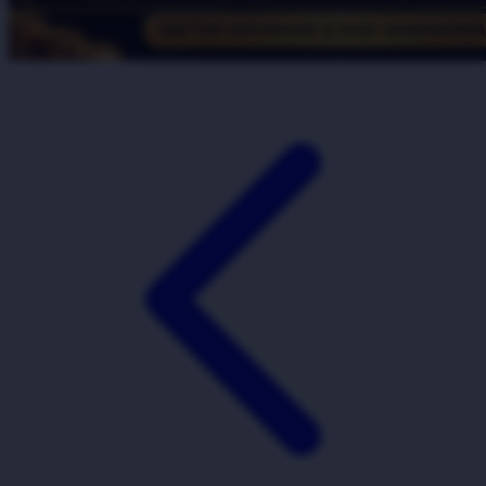
X
Xootz
Y
Yamatoya
Z
Zaxy
Zoggs
0-9
4Moms
59S