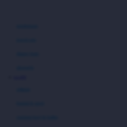
0-13 Kg
Felt So Sweet
0-36 Kg
Fisher Price
Flipper
gendongan
Friends Of Sally
travel cots
G
diaper bags
Gb
Geko
aksesoris
Graco
Live RTP
Gund
selimut
H
bantal & sprei
Habbie
Haenim
ranjang bayi & balita
Happy Horse