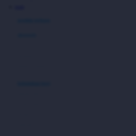
Awan
Slot88
Azetabio
produk terbaru
B
aksesoris
Baabaasheepz
tas
Babiators
kacamata
Baby Dove
aksesoris rambut
Baby Jogger
Baby Rovega
kebutuhan bayi
Babybee
pakaian tidur
Banana Boat
set & terusan
Banz
piyama
Barbie
bodysuits
Beaba