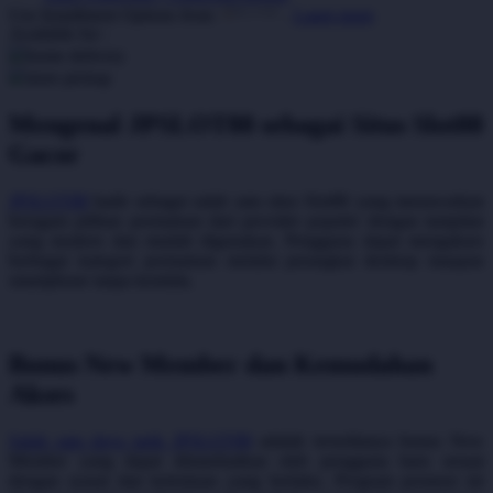
Use Installment Options from
.
Laarn more
Available for :
Q
home delivery
store pickup
QV Baby
Mengenal JPSLOT88 sebagai Situs Slot88
R
Gacor
Real Shades
JPSLOT88
hadir sebagai salah satu situs Slot88 yang menawarkan
Red Castle
beragam pilihan permainan dari provider populer dengan tampilan
yang modern dan mudah digunakan. Pengguna dapat mengakses
Ribbon Madness
berbagai kategori permainan melalui perangkat desktop maupun
smartphone tanpa kendala.
S
Sebamed
Bonus New Member dan Kemudahan
Silver Cross
Akses
Simply Idea
Salah satu daya tarik JPSLOT88
adalah tersedianya bonus New
Skip Hop
Member yang dapat dimanfaatkan oleh pengguna baru sesuai
dengan syarat dan ketentuan yang berlaku. Program promosi ini
Spectra