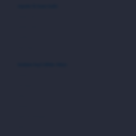
Beauty Barn
sepatu & kaus kaki
Bio Oil
sepatu bayi
Biolane
sepatu anak
Bite Fighters
sandal
Bizzi Growin
kaus kaki
Blackmores
fashion bayi (0bln-3thn)
Blooming Marvellous
atasan
Bonnels
bawahan
Bravado
gaun
Bruder
setelan
Brush Baby
jaket & kardigan
Buds Organics
aksesoris
Bugaboo