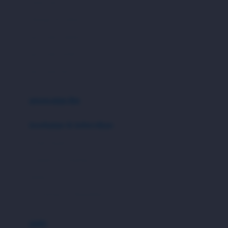
Sunscreen
London Taxi
Shampo & Sabun
Love To Dream
perawatan rambut
perawatan mulut
M
perawatan diri
Magformers
Mama's Choice
perawatan ibu
Mamas&Papas
kesehatan & kebersihan
Mamaway
Tissue basah
Maxi Cosi
Laundry & Cleaning
Megabloks
Medical
Micro
Air Purifier & Humidifier
MiDeer
Mimi & Lula
potty