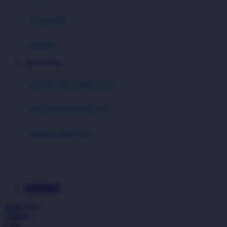
Mini Monkey
Moby
bak mandi
Momami
handuk
Mothercare
Strategi Penting
Mustela
ayunan dan walker bayi
My Buddy Tag
My K
alas bermain anak bayi
N
mainan anak bayi
Naif
mothercare toys
Nike
elc toys
Nordic Natural
JPSLOT88
Nuby
Akun Saya
Nuna
Masuk
Cari