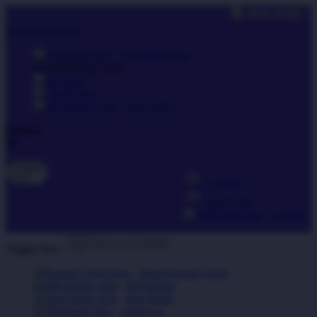
🗣 JPSLOT88 - Link Situs Slot88 Gacor Resmi
lewati ke Konten
download apps
download app from:
gift registry
Bahasa
ID
LOGIN
DAFTAR
Contact 
Toggle Nav
about Kanmo Circle
gift registry
store finder
contact us