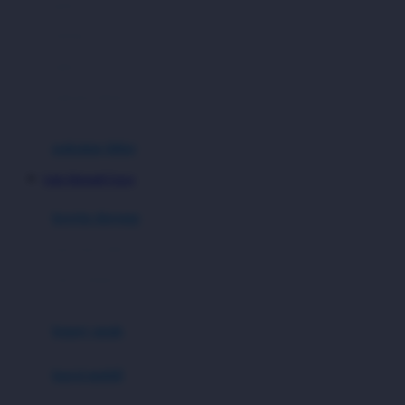
gaun
Dae Organics
setelan
Docare
jaket
Doona
pakaian dalam
Down To Earth
Drew
pakaian tidur
Dr. Brown's
Link Alternatif Gacor
E
kereta dorong
ELC
bayi baru lahir
Ergobaby
usia 6 bulan+
Expert Care
koper anak
Ezyroller
kursi mobil
F