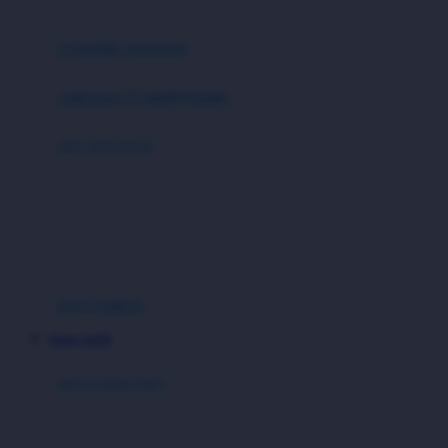
Joie
pengolah makanan
Joolz
Jujube
makanan & multivitamin
K
alat menyusui
Kiddycuts
pompa asi
Kumon
penyimpanan asi
L
cooler bags
Leapfrog
kursi makan
Leclerc
Daftar Slot88
Lee Vierra
Lillebaby
perawatan bayi
Little Bird Told Me
perawatan kulit
Little Miss Janis