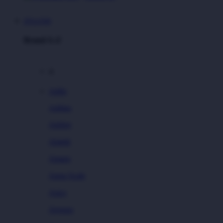
JPSLOT88
Brand A-Z
A
Addo
Adidas
Airfree
Alamii
Amara
Aqua Scale
Asics
Aveeno