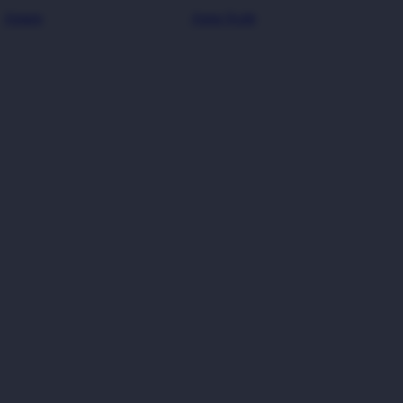
Amara
Aqua Scale