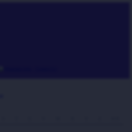
🗣 JPSLOT88 - Link Situs Slot88 Gacor R
Contact Us
us
S
T
U
V
W
X
Y
Z
0-9