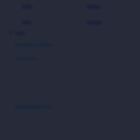
Addo
Adidas
Asics
Aveeno
Slot88
produk terbaru
aksesoris
tas
kacamata
aksesoris rambut
kebutuhan bayi
pakaian tidur
set & terusan
piyama