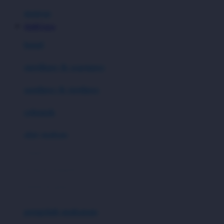
matras
Slot88 Gacor
botol
sterilizer & warmers
soothers & teethers
celemek
alat makan
cangkir
piring & mangkuk
sendok & garpu
pengolah makanan