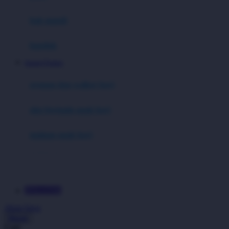
Mini Monkey
Moby
bak mandi
Momami
handuk
Mothercare
Strategi Penting
Mustela
ayunan dan walker bayi
My Buddy Tag
My K
alas bermain anak bayi
N
mainan anak bayi
Naif
mothercare toys
Nike
elc toys
Nordic Natural
JPSLOT88
Nuby
Akun Saya
Nuna
Masuk
Cari