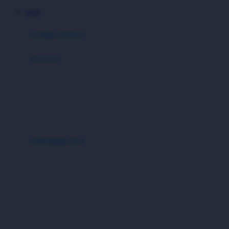
Awan
Slot88
Azetabio
produk terbaru
B
aksesoris
Baabaasheepz
tas
Babiators
kacamata
Baby Dove
aksesoris rambut
Baby Jogger
Baby Rovega
kebutuhan bayi
Babybee
pakaian tidur
Banana Boat
set & terusan
Banz
piyama
Barbie
bodysuits
Beaba