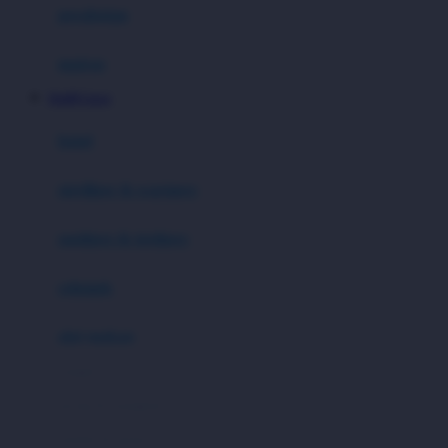
perabotan
Happy Tummy
Hauck
matras
Havaianas
Slot88 Gacor
Hegen
botol
Hot Wheels
sterilizer & warmers
Hybrid
soothers & teethers
I
Inlacta DHA
celemek
Interlac
alat makan
Ivenet
cangkir
J
piring & mangkuk
Jack N Jill
sendok & garpu