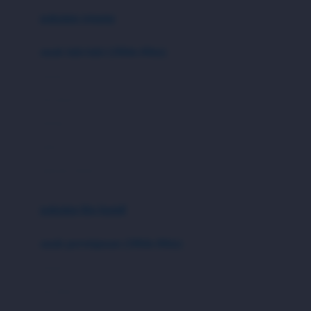
Buggygear
pakaian renang
Bumkins
anak laki-laki (18bln-8thn)
C
atasan
Cetaphil
bawahan
Chicco
setelan
Childlife
jaket
Clevamama
pakaian dalam
Cocolatte
Cottonseeds
pakaian ibu hamil
Cozy N Safe
anak perempuan (18bln-8thn)
Crane
atasan
Cybex
bawahan
D