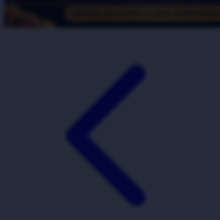
X
Xootz
Y
Yamatoya
Z
Zaxy
Zoggs
0-9
4Moms
59S