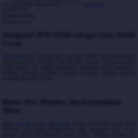
Use Installment Options from
.
Laarn more
Available for :
Q
home delivery
store pickup
QV Baby
Mengenal JPSLOT88 sebagai Situs Slot88
R
Gacor
Real Shades
JPSLOT88
hadir sebagai salah satu situs Slot88 yang menawarkan
Red Castle
beragam pilihan permainan dari provider populer dengan tampilan
yang modern dan mudah digunakan. Pengguna dapat mengakses
Ribbon Madness
berbagai kategori permainan melalui perangkat desktop maupun
smartphone tanpa kendala.
S
Sebamed
Bonus New Member dan Kemudahan
Silver Cross
Akses
Simply Idea
Salah satu daya tarik JPSLOT88
adalah tersedianya bonus New
Skip Hop
Member yang dapat dimanfaatkan oleh pengguna baru sesuai
dengan syarat dan ketentuan yang berlaku. Program promosi ini
Spectra