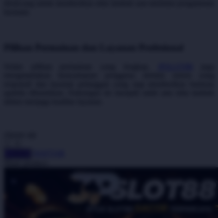
dirancang untuk memberikan nilai tambah saat memulai pengalaman
bermain.
Squishmallows
Starbooks
Stick-O
Pilihan Permainan dan Layanan Profesional
Stokke
Selain pilihan permainan yang lengkap,
JPSLOT88
juga
mengutamakan kenyamanan pengguna melalui sistem yang
Sudocrem
responsif dan layanan pelanggan yang siap memberikan bantuan
apabila dibutuhkan. Dukungan ini menjadi salah satu nilai tambah
Sumimo
dalam menjaga kualitas layanan.
Sunnylife
Sun-Staches
choose qty
Swimava
DAFTAR
LOGIN
Share product:
T
Tommee Tippee
Trunki
Tutti Bambini