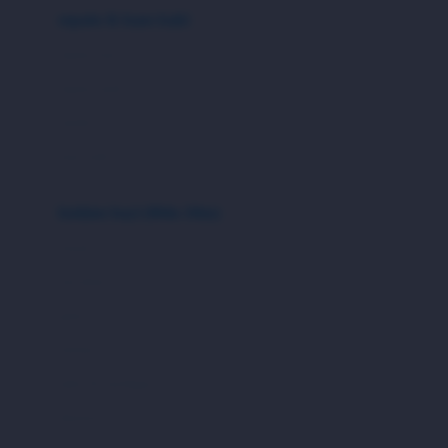
Beauty Barn
sepatu & kaus kaki
Bio Oil
sepatu bayi
Biolane
sepatu anak
Bite Fighters
sandal
Bizzi Growin
kaus kaki
Blackmores
fashion bayi (0bln-3thn)
Blooming Marvellous
atasan
Bonnels
bawahan
Bravado
gaun
Bruder
setelan
Brush Baby
jaket & kardigan
Buds Organics
aksesoris
Bugaboo