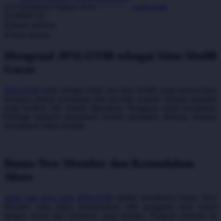
Use Installment Options from
.
Laarn more
Available for :
Q
home delivery
store pickup
QV Baby
Mengenal JPSLOT88 sebagai Situs Slot88
R
Gacor
Real Shades
JPSLOT88
hadir sebagai salah satu situs Slot88 yang menawarkan
Red Castle
beragam pilihan permainan dari provider populer dengan tampilan
yang modern dan mudah digunakan. Pengguna dapat mengakses
Ribbon Madness
berbagai kategori permainan melalui perangkat desktop maupun
smartphone tanpa kendala.
S
Sebamed
Bonus New Member dan Kemudahan
Silver Cross
Akses
Simply Idea
Salah satu daya tarik JPSLOT88
adalah tersedianya bonus New
Skip Hop
Member yang dapat dimanfaatkan oleh pengguna baru sesuai
dengan syarat dan ketentuan yang berlaku. Program promosi ini
Spectra