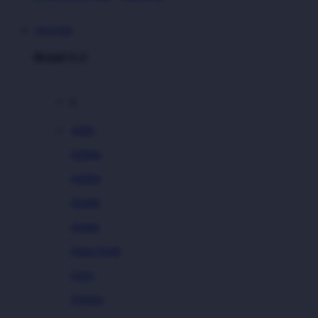
JPSLOT88
Brand A-Z
A
Addo
Adidas
Airfree
Alamii
Amara
Aqua Scale
Asics
Aveeno