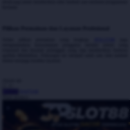
dirancang untuk memberikan nilai tambah saat memulai pengalaman
bermain.
Squishmallows
Starbooks
Stick-O
Pilihan Permainan dan Layanan Profesional
Stokke
Selain pilihan permainan yang lengkap,
JPSLOT88
juga
mengutamakan kenyamanan pengguna melalui sistem yang
Sudocrem
responsif dan layanan pelanggan yang siap memberikan bantuan
apabila dibutuhkan. Dukungan ini menjadi salah satu nilai tambah
Sumimo
dalam menjaga kualitas layanan.
Sunnylife
Sun-Staches
choose qty
Swimava
DAFTAR
LOGIN
Share product:
T
Tommee Tippee
Trunki
Tutti Bambini