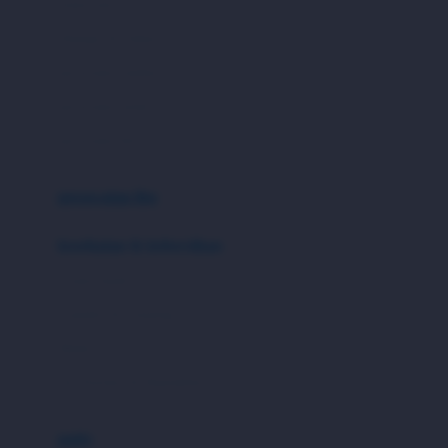
Sunscreen
London Taxi
Shampo & Sabun
Love To Dream
perawatan rambut
perawatan mulut
M
perawatan diri
Magformers
Mama's Choice
perawatan ibu
Mamas&Papas
kesehatan & kebersihan
Mamaway
Tissue basah
Maxi Cosi
Laundry & Cleaning
Megabloks
Medical
Micro
Air Purifier & Humidifier
MiDeer
Mimi & Lula
potty