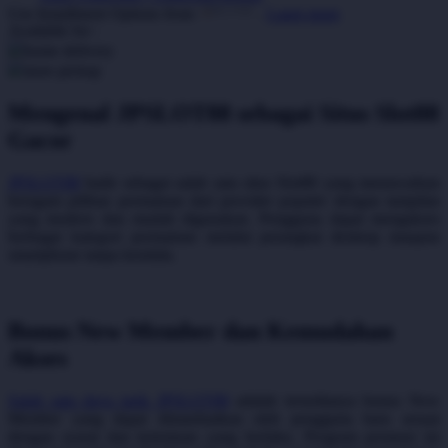
Use Installment Options from
.
Laarn more
Available for :
Q
home delivery
store pickup
QV Baby
Mengenal JPSLOT88 sebagai Situs Slot88
R
Gacor
Real Shades
JPSLOT88
hadir sebagai salah satu situs Slot88 yang menawarkan
Red Castle
beragam pilihan permainan dari provider populer dengan tampilan
yang modern dan mudah digunakan. Pengguna dapat mengakses
Ribbon Madness
berbagai kategori permainan melalui perangkat desktop maupun
smartphone tanpa kendala.
S
Sebamed
Bonus New Member dan Kemudahan
Silver Cross
Akses
Simply Idea
Salah satu daya tarik JPSLOT88
adalah tersedianya bonus New
Skip Hop
Member yang dapat dimanfaatkan oleh pengguna baru sesuai
dengan syarat dan ketentuan yang berlaku. Program promosi ini
Spectra