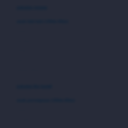
Buggygear
pakaian renang
Bumkins
anak laki-laki (18bln-8thn)
C
atasan
Cetaphil
bawahan
Chicco
setelan
Childlife
jaket
Clevamama
pakaian dalam
Cocolatte
Cottonseeds
pakaian ibu hamil
Cozy N Safe
anak perempuan (18bln-8thn)
Crane
atasan
Cybex
bawahan
D