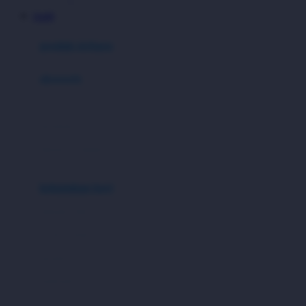
Awan
Slot88
Azetabio
produk terbaru
B
aksesoris
Baabaasheepz
tas
Babiators
kacamata
Baby Dove
aksesoris rambut
Baby Jogger
Baby Rovega
kebutuhan bayi
Babybee
pakaian tidur
Banana Boat
set & terusan
Banz
piyama
Barbie
bodysuits
Beaba