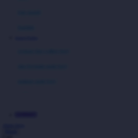
Mini Monkey
Moby
bak mandi
Momami
handuk
Mothercare
Strategi Penting
Mustela
ayunan dan walker bayi
My Buddy Tag
My K
alas bermain anak bayi
N
mainan anak bayi
Naif
mothercare toys
Nike
elc toys
Nordic Natural
JPSLOT88
Nuby
Akun Saya
Nuna
Masuk
Cari