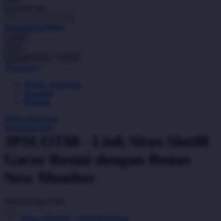
O
Pencarian Lanjutan
Oh Ma Grain
cancel
Okiedog
Cari
cancel
P
Akun Saya
Masuk / buat akun
Peachy
buat akun
Phil & Ted's
Bantuan
Philips Avent
Daftar Keinginan
Keranjang Saya
Pigeon
JPSLOT88 - Link Situs Slot88
Playgro
Gacor Resmi dengan Bonus
Poled Global
New Member
Ponycycle
Serendah
Rp 5.000
Puma
Earn
1.000.000
-
5.000.000
Bonus
Pureats