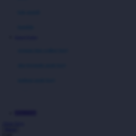
Mini Monkey
Moby
bak mandi
Momami
handuk
Mothercare
Strategi Penting
Mustela
ayunan dan walker bayi
My Buddy Tag
My K
alas bermain anak bayi
N
mainan anak bayi
Naif
mothercare toys
Nike
elc toys
Nordic Natural
JPSLOT88
Nuby
Akun Saya
Nuna
Masuk
Cari