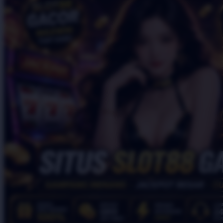
Twistshake
TY Toys
U
V
Veja
Vitaflow
Vtech
W
Waterland
Wellness