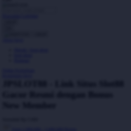
O
Pencarian Lanjutan
Oh Ma Grain
cancel
Okiedog
Cari
cancel
P
Akun Saya
Masuk / buat akun
Peachy
buat akun
Phil & Ted's
Bantuan
Philips Avent
Daftar Keinginan
Keranjang Saya
Pigeon
JPSLOT88 - Link Situs Slot88
Playgro
Gacor Resmi dengan Bonus
Poled Global
New Member
Ponycycle
Serendah
Rp 5.000
Puma
Earn
1.000.000
-
5.000.000
Bonus
Pureats