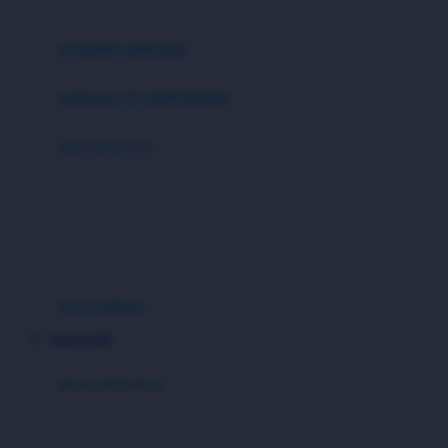
Joie
pengolah makanan
Joolz
Jujube
makanan & multivitamin
K
alat menyusui
Kiddycuts
pompa asi
Kumon
penyimpanan asi
L
cooler bags
Leapfrog
kursi makan
Leclerc
Daftar Slot88
Lee Vierra
Lillebaby
perawatan bayi
Little Bird Told Me
perawatan kulit
Little Miss Janis