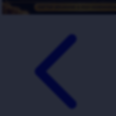
X
Xootz
Y
Yamatoya
Z
Zaxy
Zoggs
0-9
4Moms
59S