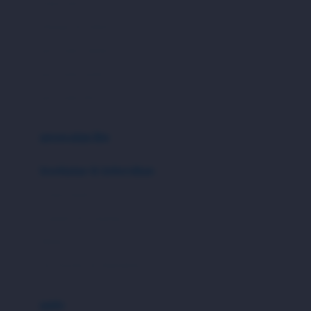
Sunscreen
London Taxi
Shampo & Sabun
Love To Dream
perawatan rambut
perawatan mulut
M
perawatan diri
Magformers
Mama's Choice
perawatan ibu
Mamas&Papas
kesehatan & kebersihan
Mamaway
Tissue basah
Maxi Cosi
Laundry & Cleaning
Megabloks
Medical
Micro
Air Purifier & Humidifier
MiDeer
Mimi & Lula
potty