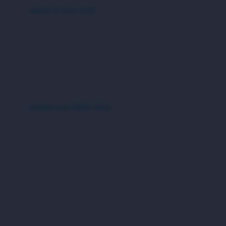
Beauty Barn
sepatu & kaus kaki
Bio Oil
sepatu bayi
Biolane
sepatu anak
Bite Fighters
sandal
Bizzi Growin
kaus kaki
Blackmores
fashion bayi (0bln-3thn)
Blooming Marvellous
atasan
Bonnels
bawahan
Bravado
gaun
Bruder
setelan
Brush Baby
jaket & kardigan
Buds Organics
aksesoris
Bugaboo