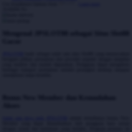
Use Installment Options from
.
Laarn more
Available for :
Q
home delivery
store pickup
QV Baby
Mengenal JPSLOT88 sebagai Situs Slot88
R
Gacor
Real Shades
JPSLOT88
hadir sebagai salah satu situs Slot88 yang menawarkan
Red Castle
beragam pilihan permainan dari provider populer dengan tampilan
yang modern dan mudah digunakan. Pengguna dapat mengakses
Ribbon Madness
berbagai kategori permainan melalui perangkat desktop maupun
smartphone tanpa kendala.
S
Sebamed
Bonus New Member dan Kemudahan
Silver Cross
Akses
Simply Idea
Salah satu daya tarik JPSLOT88
adalah tersedianya bonus New
Skip Hop
Member yang dapat dimanfaatkan oleh pengguna baru sesuai
dengan syarat dan ketentuan yang berlaku. Program promosi ini
Spectra