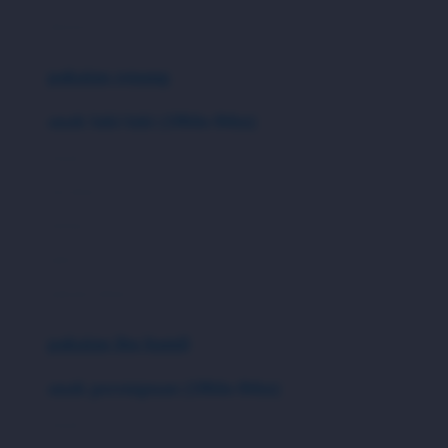
aksesoris
pakaian renang
anak laki-laki (18bln-8thn)
atasan
bawahan
setelan
jaket
pakaian dalam
pakaian ibu hamil
anak perempuan (18bln-8thn)
atasan