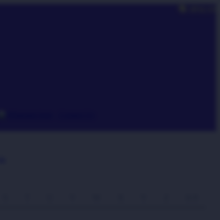
🗣 JPSLOT88 - Link Situs Slot88 Gacor Resmi dengan 
Contact Us
us
S
T
U
V
W
X
Y
Z
0-9