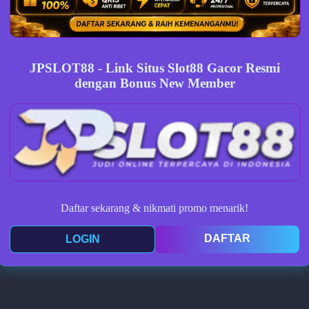
JPSLOT88 - Link Situs Slot88 Gacor Resmi
dengan Bonus New Member
Daftar sekarang & nikmati promo menarik!
DAFTAR
LOGIN