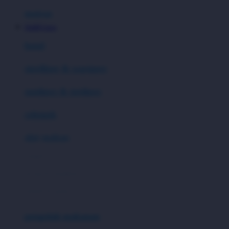
matras
Slot88 Gacor
botol
sterilizer & warmers
soothers & teethers
celemek
alat makan
cangkir
piring & mangkuk
sendok & garpu
pengolah makanan