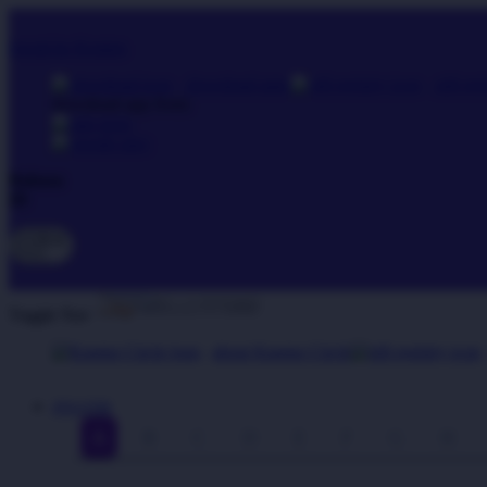
lewati ke Konten
download apps
gift reg
download app from:
Bahasa
ID
Toggle Nav
about Kanmo Circle
JPSLOT88
A
B
C
D
E
F
G
H