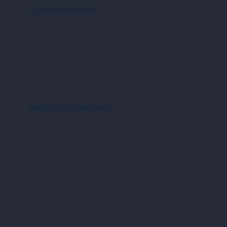
Beauty Barn
sepatu & kaus kaki
Bio Oil
sepatu bayi
Biolane
sepatu anak
Bite Fighters
sandal
Bizzi Growin
kaus kaki
Blackmores
fashion bayi (0bln-3thn)
Blooming Marvellous
atasan
Bonnels
bawahan
Bravado
gaun
Bruder
setelan
Brush Baby
jaket & kardigan
Buds Organics
aksesoris
Bugaboo