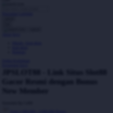
O
Pencarian Lanjutan
Oh Ma Grain
cancel
Okiedog
Cari
cancel
P
Akun Saya
Masuk / buat akun
Peachy
buat akun
Phil & Ted's
Bantuan
Philips Avent
Daftar Keinginan
Keranjang Saya
Pigeon
JPSLOT88 - Link Situs Slot88
Playgro
Gacor Resmi dengan Bonus
Poled Global
New Member
Ponycycle
Serendah
Rp 5.000
Puma
Earn
1.000.000
-
5.000.000
Bonus
Pureats