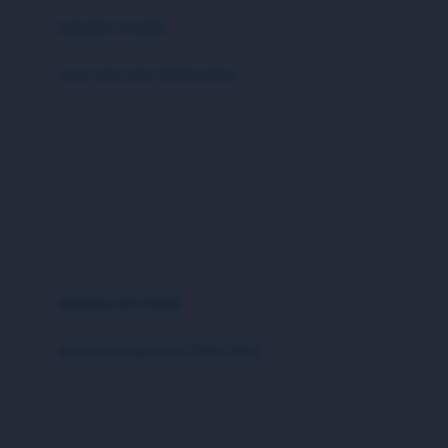
Buggygear
pakaian renang
Bumkins
anak laki-laki (18bln-8thn)
C
atasan
Cetaphil
bawahan
Chicco
setelan
Childlife
jaket
Clevamama
pakaian dalam
Cocolatte
Cottonseeds
pakaian ibu hamil
Cozy N Safe
anak perempuan (18bln-8thn)
Crane
atasan
Cybex
bawahan
D